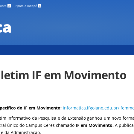
 busca
3
Ir para o rodapé
4
ca
letim IF em Movimento
specífico do IF em Movimento:
informatica.ifgoiano.edu.br/ifemm
tim informativo da Pesquisa e da Extensão ganhou um novo format
tral único do Campus Ceres chamado
IF em
Movimento.
A publica
 e da Administração.