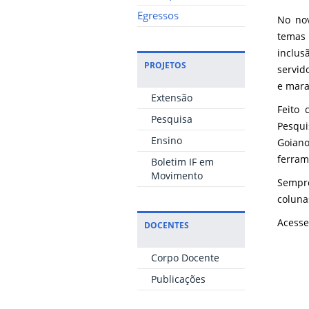
Egressos
No nov
temas 
inclus
PROJETOS
servid
e mara
Extensão
Feito 
Pesquisa
Pesqui
Ensino
Goiano
ferram
Boletim IF em
Movimento
Sempre
coluna
Acesse
DOCENTES
Corpo Docente
Publicações