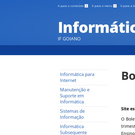
Ir para o conteúdo
1
Ir para o menu
2
Ir para a
Informáti
IF GOIANO
Bo
Informática para
Internet
Manutenção e
Suporte em
Informática
Site e
Sistemas de
Informação
O Bole
Informática
trimes
Subsequente
Ensino