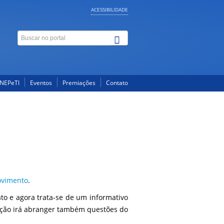
ACESSIBILIDADE
NEPeTI
Eventos
Premiações
Contato
ovimento
.
o e agora trata-se de um informativo
ção irá abranger também questões do