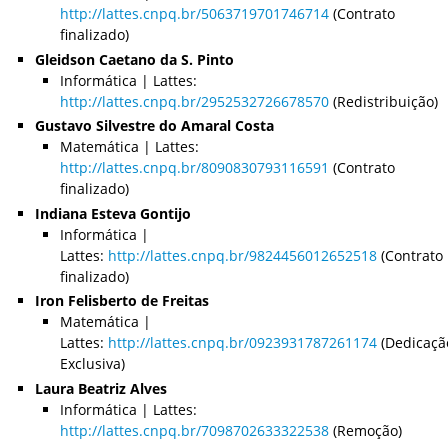
http://lattes.cnpq.br/5063719701746714
(Contrato
finalizado)
Gleidson Caetano da S. Pinto
Informática | Lattes:
http://lattes.cnpq.br/2952532726678570
(Redistribuição)
Gustavo Silvestre do Amaral Costa
Matemática | Lattes:
http://lattes.cnpq.br/8090830793116591
(Contrato
finalizado)
Indiana Esteva Gontijo
Informática |
Lattes:
http://lattes.cnpq.br/9824456012652518
(Contrato
finalizado)
Iron Felisberto de Freitas
Matemática |
Lattes:
http://lattes.cnpq.br/0923931787261174
(Dedicaçã
Exclusiva)
Laura Beatriz Alves
Informática | Lattes:
http://lattes.cnpq.br/7098702633322538
(Remoção)