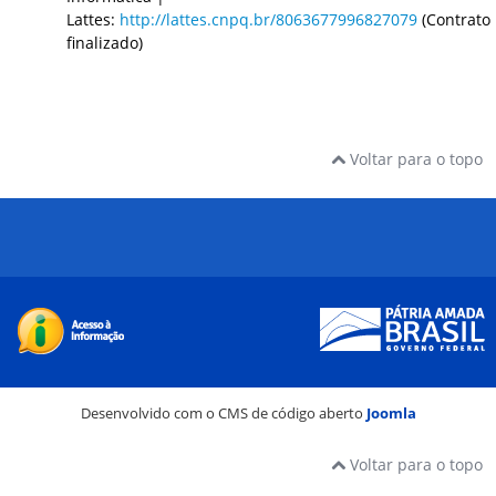
Lattes:
http://lattes.cnpq.br/8063677996827079
(Contrato
finalizado)
Voltar para o topo
Desenvolvido com o CMS de código aberto
Joomla
Voltar para o topo