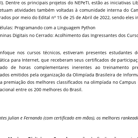
I). Dentre os principais projetos do NEPeTI, estão as iniciativas L
etuam atividades também voltadas à comunidade interna do Ca
rados por meio do Edital nº 15 de 25 de Abril de 2022, sendo eles i
bélulas: Programando com a Linguagem Python
ninas Digitais no Cerrado: Acolhimento das Ingressantes dos Cu
foque nos cursos técnicos, estiveram presentes estudantes 
ática para Internet, que receberam seus certificados de participa
ficado de horas complementares inerentes ao treinamento pr
icados emitidos pela organização da Olimpíada Brasileira de Informá
a premiação dos melhores classificados na olimpíada no Campus C
acional entre os 200 melhores do Brasil.
ntes Julian e Fernando (com certificado em mãos), os melhores rankea