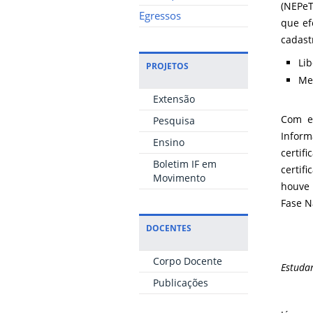
(NEPeT
Egressos
que ef
cadast
Li
PROJETOS
Me
Extensão
Com en
Pesquisa
Inform
Ensino
certi
Boletim IF em
certif
Movimento
houve 
Fase N
DOCENTES
Corpo Docente
Estuda
Publicações