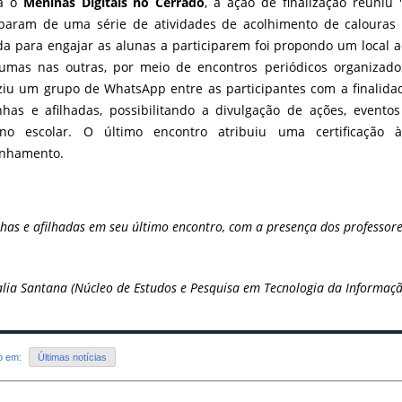
ra o
Meninas Digitais no Cerrado
, a ação de finalização reuniu
iparam de uma série de atividades de acolhimento de calouras p
ada para engajar as alunas a participarem foi propondo um local
umas nas outras, por meio de encontros periódicos organizados
iu um grupo de WhatsApp entre as participantes com a finalidad
has e afilhadas, possibilitando a divulgação de ações, evento
iano escolar. O último encontro atribuiu uma certificação 
inhamento.
has e afilhadas em seu último encontro, com a presença dos professor
lia Santana (Núcleo de Estudos e Pesquisa em Tecnologia da Informaçã
do em:
Últimas notícias