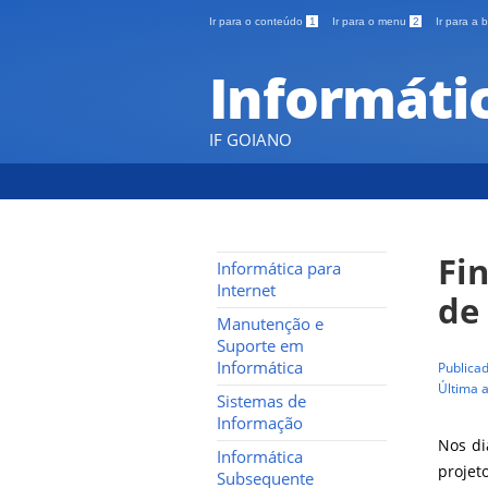
Ir para o conteúdo
1
Ir para o menu
2
Ir para a
Informáti
IF GOIANO
Fi
Informática para
Internet
de
Manutenção e
Suporte em
Informática
Publica
Última 
Sistemas de
Informação
Nos di
Informática
projet
Subsequente