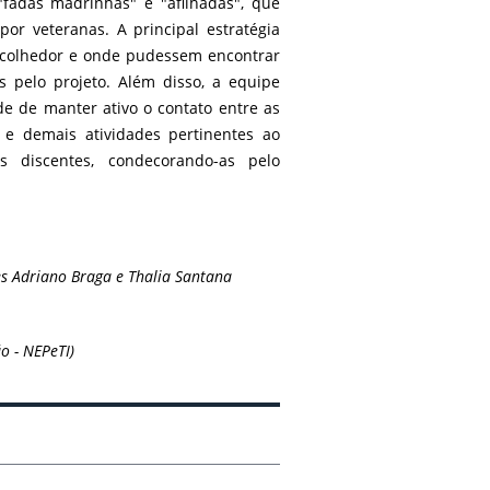
 "fadas madrinhas" e "afilhadas", que
or veteranas. A principal estratégia
 acolhedor e onde pudessem encontrar
 pelo projeto. Além disso, a equipe
e de manter ativo o contato entre as
s e demais atividades pertinentes ao
às discentes, condecorando-as pelo
es Adriano Braga e Thalia Santana
o - NEPeTI)