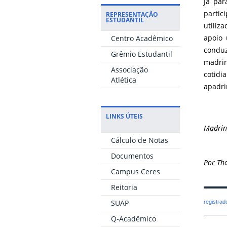
Já pa
partic
REPRESENTAÇÃO
ESTUDANTIL
utiliz
apoio 
Centro Acadêmico
conduz
Grêmio Estudantil
madrin
Associação
cotid
Atlética
apadr
LINKS ÚTEIS
Madrin
Cálculo de Notas
Documentos
Por Tha
Campus Ceres
Reitoria
SUAP
registra
Q-Acadêmico