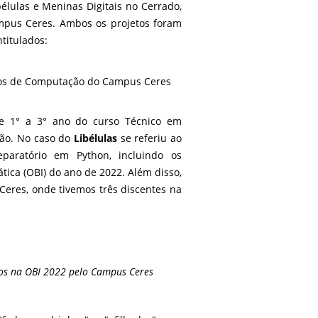
ibélulas e Meninas Digitais no Cerrado,
mpus Ceres. Ambos os projetos foram
ntitulados:
rsos de Computação do Campus Ceres
de 1° a 3° ano do curso Técnico em
ção. No caso do
Libélulas
se referiu ao
eparatório em Python, incluindo os
tica (OBI) do ano de 2022. Além disso,
eres, onde tivemos três discentes na
dos na OBI 2022 pelo Campus Ceres