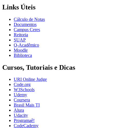
Links Úteis
Cálculo de Notas
Documentos
Campus Ceres
Reitoria
SUAP
Q-Acadêmico
Moodle
Biblioteca
Cursos, Tutoriais e Dicas
URI Online Judge
Code.org
W3Schools
Udemy
Coursera
Brasil Mais TI
Alura
Udacity
Programaê!
CodeCademy