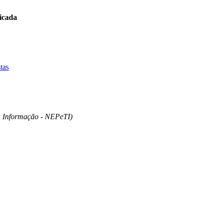
icada
tas
a Informação - NEPeTI)