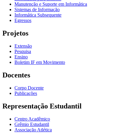
Manutenção e Suporte em Informática
Sistemas de Informação
Informática Subsequente
Egressos
Projetos
Extensão
Pesquisa
Ensino
Boletim IF em Movimento
Docentes
Corpo Docente
Publicações
Representação Estudantil
Centro Acadêmico
Grêmio Estudantil
Associação Atlética