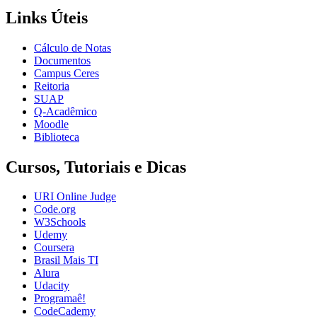
Links Úteis
Cálculo de Notas
Documentos
Campus Ceres
Reitoria
SUAP
Q-Acadêmico
Moodle
Biblioteca
Cursos, Tutoriais e Dicas
URI Online Judge
Code.org
W3Schools
Udemy
Coursera
Brasil Mais TI
Alura
Udacity
Programaê!
CodeCademy