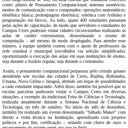
como: pilares de Pensamento Computacional; sistemas numéricos;
modos de comunicação com o computador; operações matemáticas;
eletrônica básica; prototipagem eletrônica; robótica com Arduíno e
programação em blocos. Ao todo, quase 400 estudantes passaram
pelas ações de capacitação, de modo que servidores e estudantes do
Campus Ceres puderam visitar cidades circunvizinhas realizando as
aulas de caráter extensionista, disseminando o ensino de
computação – até mesmo de modo desplugado. Para atender esse
número, a equipe também contou com o apoio de professores da
rede estadual e municipal (escolhidos via seleção simplificada),
oportunizando a execução das aulas em suas instituições de ensino,
seja durante o horário regular, seja durante o contraturno.
Assim, o pensamento computacional perpassou pelo cerrado goiano
atendendo sete escolas das cidades de Ceres, Rialma, Rubiataba,
Uruana, Nova Glória e Jaraguá, abrindo um leque de possibilidades
a cada estudante impactado. Além disso, também foi possível que as
escolas parceiras pudessem visitar o Campus Ceres em diversas
situações, a exemplo da tradicional Feira de Ciências e Tecnologia,
realizada anualmente durante a Semana Nacional de Ciência e
Tecnologia, no mês de outubro. No início do mês de dezembro,
também foi realizado um evento denominado "Sábado Maker" com
direito a visita técnica na Instituição, aprendizado com projetos
práticos e por fim, certificação – selando com chave de ouro o
encerramento do projeto neste ano que se finda.