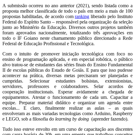
A submissão ocorreu no ano anterior (2021), sendo listada como a
proposta melhor classificada de todo o país em meio a mais de 100
propostas habilitadas, de acordo com
ranking
liberado pelo Instituto
Federal do Espírito Santo – responsável pela organização da seleção
junto ao Ministério da Educação. Diversos outros projetos também
foram aprovados nacionalmente, totalizando três aprovações em
todo o IF Goiano neste chamamento público direcionado a Rede
Federal de Educação Profissional e Tecnológica.
Com o intuito de promover iniciação tecnológica com foco no
ensino de programação aplicada, e em especial robótica, o público
alvo tratou-se de estudantes das séries finais do Ensino Fundamental
II de escolas públicas do Estado de Goiás. E para que isso pudesse
acontecer na prática, diversas metas precisaram ser planejadas e
cumpridas. Selecionar estudantes bolsistas, extensionistas,
servidores, professores e colaboradores. Selar acordos de
cooperação institucionais. Esperar avidamente a chegada de
equipamentos. Atestar o funcionamento de cada um. Capacitar a
equipe. Preparar material didático e organizar um agenda entre
escolas... E claro, finalmente realizar as aulas – as quais
envolveram as mais variadas tecnologias como Arduino, Raspberry
e LEGO, sob a filosofia do
learning by doing
(aprender fazendo).
Tudo isso esteve envolto em um curso de capacitação aos discentes
com carga horária de 30h, em uma ementa que trabalhou conceitos